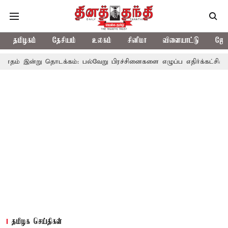
தமிழகம்
தேசியம்
உலகம்
சினிமா
விளையாட்டு
ஜோத
 தொடக்கம்: பல்வேறு பிரச்சினைகளை எழுப்ப எதிர்க்கட்சிகள் திட்டம்
தமிழக செய்திகள்