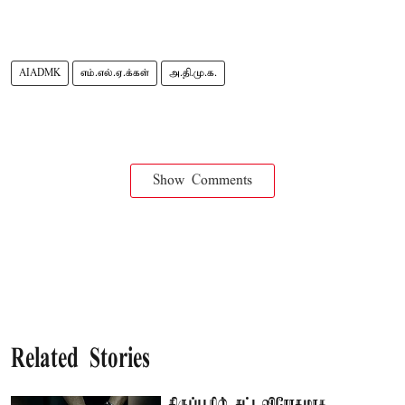
AIADMK
எம்.எல்.ஏ.க்கள்
அ.தி.மு.க.
Show Comments
Related Stories
திருப்பூரில் சட்டவிரோதமாக