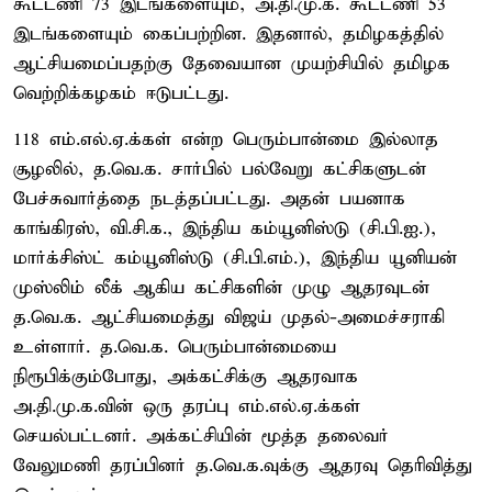
கூட்டணி 73 இடங்களையும், அ.தி.மு.க. கூட்டணி 53
இடங்களையும் கைப்பற்றின. இதனால், தமிழகத்தில்
ஆட்சியமைப்பதற்கு தேவையான முயற்சியில் தமிழக
வெற்றிக்கழகம் ஈடுபட்டது.
118 எம்.எல்.ஏ.க்கள் என்ற பெரும்பான்மை இல்லாத
சூழலில், த.வெ.க. சார்பில் பல்வேறு கட்சிகளுடன்
பேச்சுவார்த்தை நடத்தப்பட்டது. அதன் பயனாக
காங்கிரஸ், வி.சி.க., இந்திய கம்யூனிஸ்டு (சி.பி.ஐ.),
மார்க்சிஸ்ட் கம்யூனிஸ்டு (சி.பி.எம்.), இந்திய யூனியன்
முஸ்லிம் லீக் ஆகிய கட்சிகளின் முழு ஆதரவுடன்
த.வெ.க. ஆட்சியமைத்து விஜய் முதல்-அமைச்சராகி
உள்ளார். த.வெ.க. பெரும்பான்மையை
நிரூபிக்கும்போது, அக்கட்சிக்கு ஆதரவாக
அ.தி.மு.க.வின் ஒரு தரப்பு எம்.எல்.ஏ.க்கள்
செயல்பட்டனர். அக்கட்சியின் மூத்த தலைவர்
வேலுமணி தரப்பினர் த.வெ.க.வுக்கு ஆதரவு தெரிவித்து