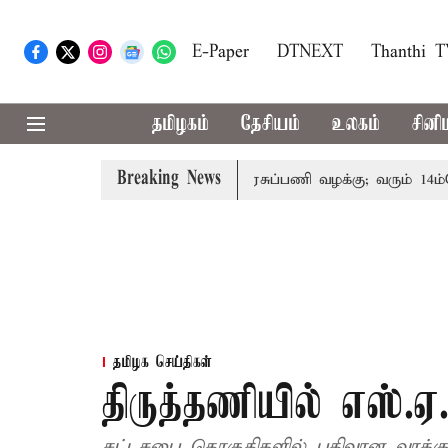
E-Paper
DTNEXT
Thanthi 
தமிழகம்
தேசியம்
உலகம்
சினி
Breaking News
றந்தோரின் குடும்பத்தினருக்கு அரசுப்பணி வழக்கு; வரும் 14ம்தேதி 
தமிழக செய்திகள்
திருத்தணியில் எஸ்.ஏ.
சட்டசபை தொகுதிகளில் பதிவான வாக்க