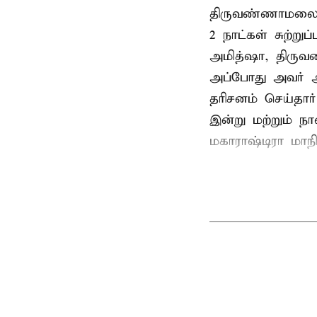
திருவண்ணாமலை
2 நாட்கள் சுற்
அமித்ஷா, திரு
அப்போது அவர் 
தரிசனம் செய்தார
இன்று மற்றும் ந
மகாராஷ்டிரா மாநில