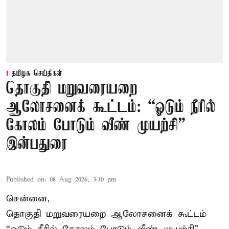
தமிழக செய்திகள்
தொகுதி மறுவரையறை
ஆலோசனைக் கூட்டம்: “ஓடும் நீரில்
கோலம் போடும் வீண் முயற்சி” –
இன்பதுரை
Published on
:
08 Aug 2026, 3:10 pm
சென்னை,
தொகுதி மறுவரையறை ஆலோசனைக் கூட்டம்