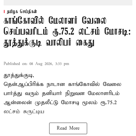
தமிழக செய்திகள்
காங்கோவில் மேலாளர் வேலை
செய்பவரிடம் ரூ.75.2 லட்சம் மோசடி:
தூத்துக்குடி வாலிபர் கைது
Published on
:
08 Aug 2026, 3:33 pm
தூத்துக்குடி,
தென்ஆப்பிரிக்க நாடான
காங்கோ
வில் வேலை
பார்த்து வரும் தனியார் நிறுவன மேலாளரிடம்
ஆன்லைன் முதலீட்டு மோசடி மூலம் ரூ.75.2
லட்சம் சுருட்டிய
Read More