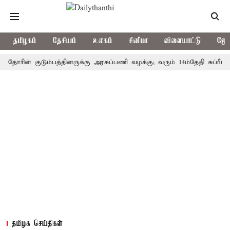
தமிழகம்
தேசியம்
உலகம்
சினிமா
விளையாட்டு
ஜோத
ன் குடும்பத்தினருக்கு அரசுப்பணி வழக்கு; வரும் 14ம்தேதி சுப்ரீம்கோர்ட்
தமிழக செய்திகள்