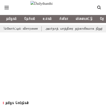
தமிழகம்
தேசியம்
உலகம்
சினிமா
விளையாட்டு
ஜோத
்கோர்ட்டில் விசாரணை
அமர்நாத் யாத்திரை தற்காலிகமாக நிறுத்தம்
தமிழக செய்திகள்