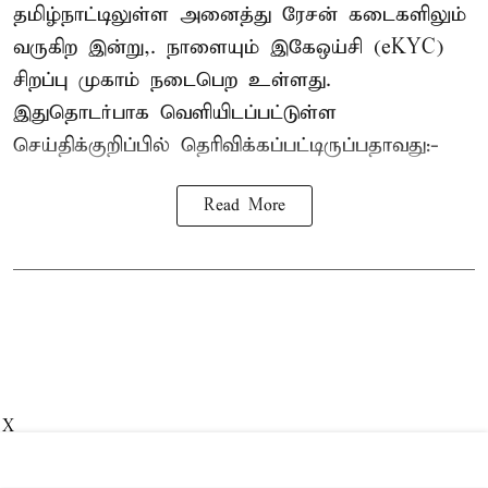
தமிழ்நாட்டிலுள்ள அனைத்து ரேசன் கடைகளிலும்
வருகிற இன்று,. நாளையும் இகேஒய்சி (eKYC)
சிறப்பு முகாம் நடைபெற உள்ளது.
இதுதொடர்பாக வெளியிடப்பட்டுள்ள
செய்திக்குறிப்பில் தெரிவிக்கப்பட்டிருப்பதாவது:-
Read More
X