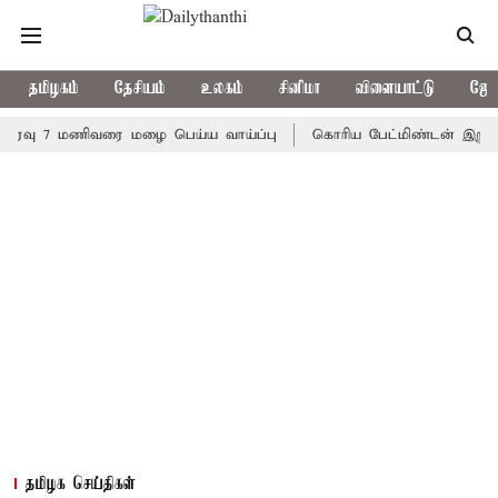
தமிழகம்
தேசியம்
உலகம்
சினிமா
விளையாட்டு
ஜோத
 7 மணிவரை மழை பெய்ய வாய்ப்பு
கொரிய பேட்மிண்டன் இறுதி போட்டி
தமிழக செய்திகள்