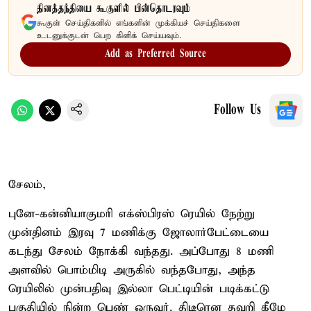
தினத்தந்தியை கூகுளில் பின்தொடரவும்
கூகுள் செய்திகளில் எங்களின் முக்கியச் செய்திகளை
உடனுக்குடன் பெற கிளிக் செய்யவும்.
Add as Preferred Source
Follow Us
சேலம்,
புனே-கன்னியாகுமரி எக்ஸ்பிரஸ் ரெயில் நேற்று
முன்தினம் இரவு 7 மணிக்கு ஜோலார்பேட்டையை
கடந்து சேலம் நோக்கி வந்தது. அப்போது 8 மணி
அளவில் பொம்மிடி அருகில் வந்தபோது, அந்த
ரெயிலில் முன்பதிவு இல்லா பெட்டியின் படிக்கட்டு
பகுதியில் நின்ற பெண் ஒருவர். திடீரென தவறி கீழே