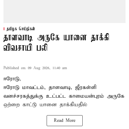
தமிழக செய்திகள்
தாளவாடி அருகே யானை தாக்கி
விவசாயி பலி
Published on
:
09 Aug 2026, 11:40 am
ஈரோடு,
ஈரோடு மாவட்டம்,
தாளவாடி
, ஜீரகள்ளி
வனச்சரகத்துக்கு உட்பட்ட காமையன்புரம் அருகே
ஒற்றை காட்டு
யானை தாக்கி
யதில்
Read More