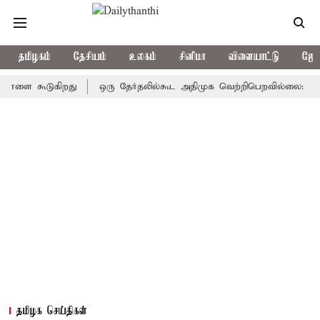
தமிழகம்
தேசியம்
உலகம்
சினிமா
விளையாட்டு
ஜோத
ாளை கூடுகிறது
ஒரு தேர்தலில்கூட அதிமுக வெற்றிபெறவில்லை: சி.வி.ச
தமிழக செய்திகள்