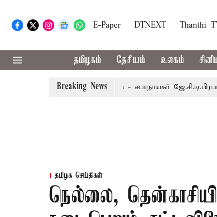
E-Paper
DTNEXT
Thanthi 
தமிழகம்
தேசியம்
உலகம்
சினி
Breaking News
8-ந் தேதி வரை நடைபெறும் - சபாநாயகர் ஜே.சி.டி.பிரபாகர்
ம
தமிழக செய்திகள்
நெல்லை, தென்காசியி