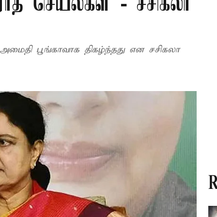
ோத செயல்கள் - சசிகலா
 அமைதி பூங்காவாக திகழ்ந்தது என சசிகலா
R