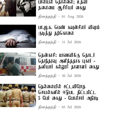
பாலியல் தொல்லை; உதவி
தலைமை ஆசிரியர் கைது
தினத்தந்தி
01 Aug 2026
பா.ஜ.க. பெண் கவுன்சிலர் விஷம்
குடித்து தற்கொலை
தினத்தந்தி
31 Jul 2026
தென்காசி: மாணவிக்கு தொடர்
தொந்தரவு அளித்ததாக புகார் -
தனியார் கல்லூரி தாளாளர் கைது
தினத்தந்தி
30 Jul 2026
நெல்லையில் சட்டவிரோத
செயல்களில் ஈடுபட திட்டமிட்ட
5 பேர் கைது - போலீசார் அதிரடி
தினத்தந்தி
03 Jul 2026