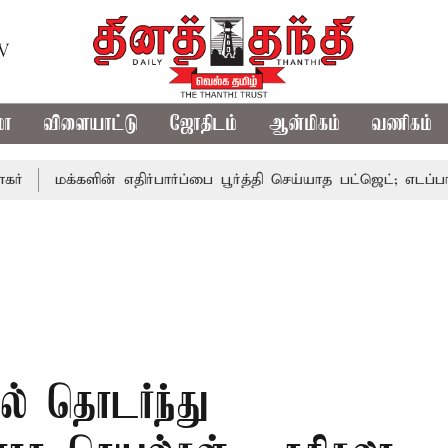
TV
மா
விளையாட்டு
ஜோதிடம்
ஆன்மிகம்
வணிகம்
க்களின் எதிர்பார்ப்பை பூர்த்தி செய்யாத பட்ஜெட்; எடப்பாடி பழனிச
ல் தொடர்ந்து