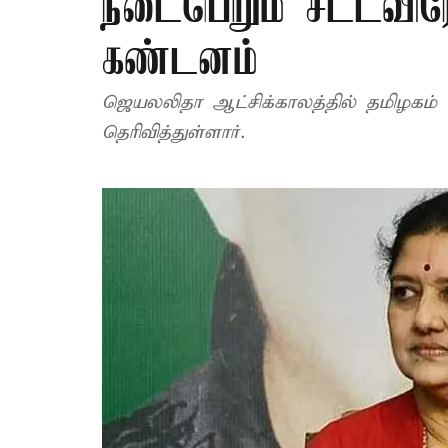
நடைபெறும் சட்டவிர
கண்டனம்
ஜெயலலிதா ஆட்சிக்காலத்தில் தமிழகம்
தெரிவித்துள்ளார்.