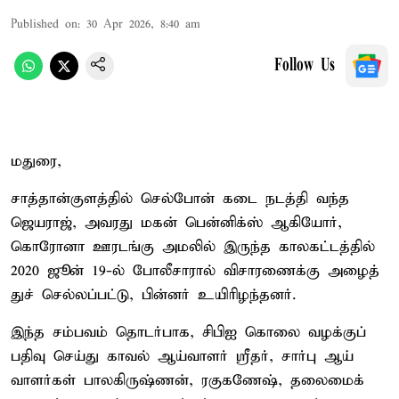
Published on
:
30 Apr 2026, 8:40 am
Follow Us
மதுரை,
சாத்​தான்​குளத்​தில் செல்​போன் கடை நடத்தி வந்த
ஜெய​ராஜ், அவரது மகன் பென்​னிக்ஸ் ஆகியோர்,
கொரோனா ஊரடங்கு அமலில் இருந்த காலகட்டத்தில்
2020 ஜூன் 19-ல் போலீ​சாரால் விசா​ரணைக்கு அழைத்​
துச் செல்​லப்​பட்​டு, பின்​னர் உயி​ரிழந்​தனர்.
இந்த சம்​பவம் தொடர்​பாக, சிபிஐ கொலை வழக்​குப்
பதிவு செய்து காவல் ஆய்​வாளர் ஸ்ரீதர், சார்பு ஆய்​
வாளர்​கள் பால​கிருஷ்ணன், ரகு​கணேஷ், தலை​மைக்