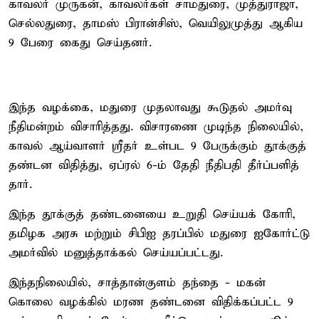
காவலர் முரு​கன், காவலர்​கள் சாமதுரை, முத்​து​ராஜா,
செல்​லதுரை, தாமஸ் பிரான்​சிஸ், வெயிலு​முத்து ஆகிய
9 பேரை கைது செய்​தனர்.
இந்த வழக்​கை, மதுரை முதலா​வது கூடு​தல் அமர்வு
நீதி​மன்​றம் விசா​ரித்​தது. விசா​ரணை முடிந்த நிலை​யில்,
காவல் ஆய்​வாளர் ஸ்ரீதர் உள்பட 9 பேருக்​கும் தூக்​குத்
தண்டன விதித்​து, ஏப்​ரல் 6-ம் தேதி நீதிபதி தீர்ப்​பளித்​
தார்.
இந்த தூக்குத் தண்​டனையை உறுதி செய்​யக் கோரி,
தமிழக அரசு மற்​றும் சிபிஐ தரப்​பில் மதுரை ஐகோர்ட்டு
அமர்​வில் மனுத்​தாக்​கல் செய்​யப்​பட்​டது.
இந்தநிலையில், சாத்தான்குளம் தந்தை - மகன்
கொலை வழக்கில் மரண தண்டனை விதிக்கப்பட்ட 9