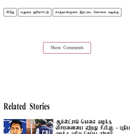
சிபிஐ
மதுரை ஐகோர்ட்டு
சாத்தான்குளம் இரட்டை கொலை வழக்கு
Show Comments
Related Stories
ஆம்ஸ்ட்ராங் கொலை வழக்கு
விசாரணையை ஏற்றது சி.பி.ஐ. - புதிய
வழக்கு பதிவு செய்ய ஏற்பாடு