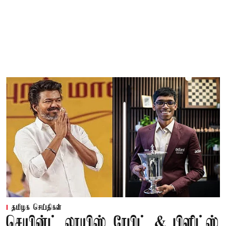
தமிழக செய்திகள்
செயின்ட் லூயிஸ் ரேபிட் & பிளிட்ஸ்