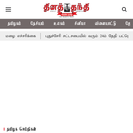
தமிழகம்
தேசியம்
உலகம்
சினிமா
விளையாட்டு
ஜோத
சரிக்கை
புதுச்சேரி சட்டசபையில் வரும் 24ம் தேதி பட்ஜெட் தாக்கல் ச
தமிழக செய்திகள்