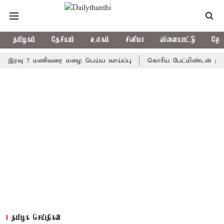
தமிழகம்
தேசியம்
உலகம்
சினிமா
விளையாட்டு
ஜோத
வு 7 மணிவரை மழை பெய்ய வாய்ப்பு
கொரிய பேட்மிண்டன் இறுதி போட்
தமிழக செய்திகள்