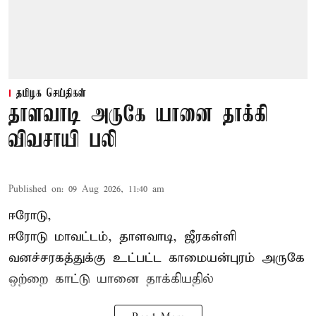
தமிழக செய்திகள்
தாளவாடி அருகே யானை தாக்கி
விவசாயி பலி
Published on
:
09 Aug 2026, 11:40 am
ஈரோடு,
ஈரோடு மாவட்டம்,
தாளவாடி
, ஜீரகள்ளி
வனச்சரகத்துக்கு உட்பட்ட காமையன்புரம் அருகே
ஒற்றை காட்டு
யானை தாக்கி
யதில்