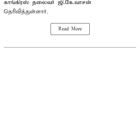
காங்கிரஸ் தலைவர் ஜி.கே.வாசன்
தெரிவித்துள்ளார்.
Read More