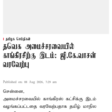
தமிழக செய்திகள்
தவெக அமைச்சரவையில்
காங்கிரசிற்கு இடம்: ஜி.கே.வாசன்
வரவேற்பு
Published on
:
08 Aug 2026, 7:29 am
சென்னை,
அமைச்சரவையில் காங்கிரஸ் கட்சிக்கு இடம்
வழங்கப்பட்டதை வரவேற்பதாக தமிழ் மாநில