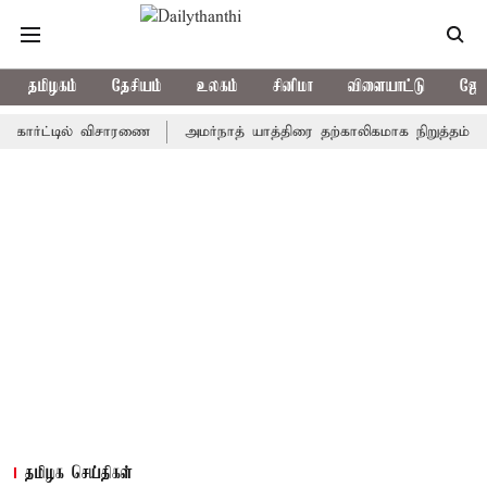
தமிழகம்
தேசியம்
உலகம்
சினிமா
விளையாட்டு
ஜோத
ட்டில் விசாரணை
அமர்நாத் யாத்திரை தற்காலிகமாக நிறுத்தம்
இமாச
தமிழக செய்திகள்