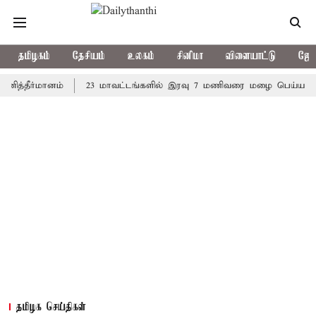
தமிழகம்
தேசியம்
உலகம்
சினிமா
விளையாட்டு
ஜோத
ர்மானம்
23 மாவட்டங்களில் இரவு 7 மணிவரை மழை பெய்ய வாய்ப்பு
தமிழக செய்திகள்