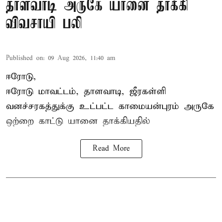
தாளவாடி அருகே யானை தாக்கி
விவசாயி பலி
Published on
:
09 Aug 2026, 11:40 am
ஈரோடு,
ஈரோடு மாவட்டம்,
தாளவாடி
, ஜீரகள்ளி
வனச்சரகத்துக்கு உட்பட்ட காமையன்புரம் அருகே
ஒற்றை காட்டு
யானை தாக்கி
யதில்
Read More