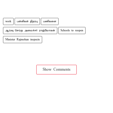
work
பள்ளிகள் திறப்பு
பணிகளை
ஆய்வு செய்த அமைச்சர் ராஜ்மோகன்
Schools to reopen
Minister Rajmohan inspects
Show Comments