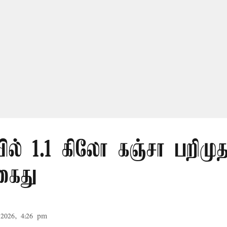
ல் 1.1 கிலோ கஞ்சா பறிமுத
கைது
2026, 4:26 pm