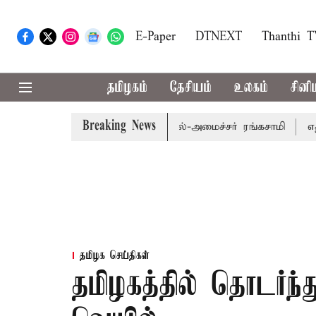
E-Paper
DTNEXT
Thanthi 
தமிழகம்
தேசியம்
உலகம்
சினி
Breaking News
பட்ஜெட் தாக்கல் செய்கிறார் முதல்-அமைச்சர் ரங்கசாமி
எதிர்க
தமிழக செய்திகள்
தமிழகத்தில் தொடர்ந்து