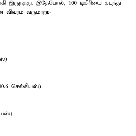
ாகி இருந்தது. இதேபோல், 100 டிகிரியை கடந்து
் விவரம் வருமாறு:-
ஸ்)
40.6 செல்சியஸ்)
ியஸ்)