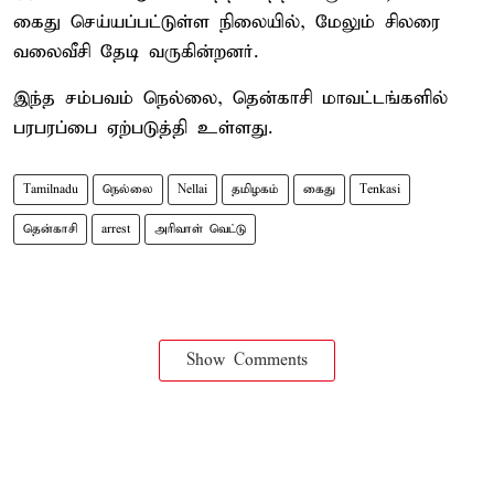
கைது செய்யப்பட்டுள்ள நிலையில், மேலும் சிலரை
வலைவீசி தேடி வருகின்றனர்.
இந்த சம்பவம் நெல்லை, தென்காசி மாவட்டங்களில்
பரபரப்பை ஏற்படுத்தி உள்ளது.
Tamilnadu
நெல்லை
Nellai
தமிழகம்
கைது
Tenkasi
தென்காசி
arrest
அரிவாள் வெட்டு
Show Comments