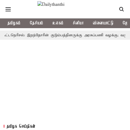
தமிழகம்
தேசியம்
உலகம்
சினிமா
விளையாட்டு
ஜோத
ெரிசல்: இறந்தோரின் குடும்பத்தினருக்கு அரசுப்பணி வழக்கு; வரும் 14ம்தேத
தமிழக செய்திகள்