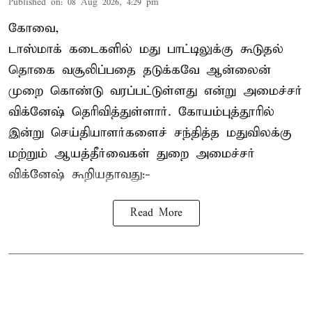
Published on
:
08 Aug 2026, 4:29 pm
கோவை,
டாஸ்மாக் கடைகளில் மது பாட்டிலுக்கு கூடுதல்
தொகை வசூலிப்பதை தடுக்கவே ஆன்லைன்
முறை கொண்டு வரப்பட்டுள்ளது என்று அமைச்சர்
விக்னேஷ் தெரிவித்துள்ளார். கோயம்புத்தூரில்
இன்று செய்தியாளர்களைச் சந்தித்த மதுவிலக்கு
மற்றும் ஆயத்தீர்வைகள் துறை அமைச்சர்
விக்னேஷ் கூறியதாவது:-
Read More