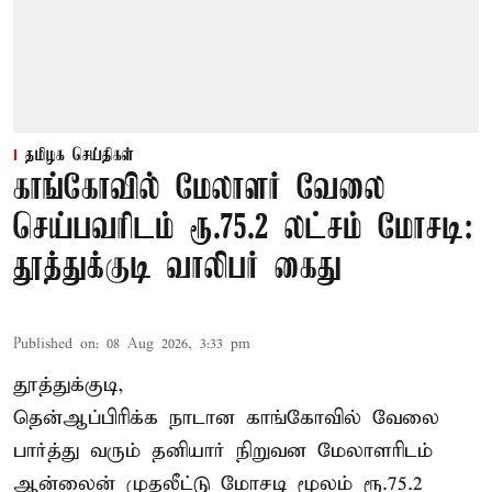
தமிழக செய்திகள்
காங்கோவில் மேலாளர் வேலை
செய்பவரிடம் ரூ.75.2 லட்சம் மோசடி:
தூத்துக்குடி வாலிபர் கைது
Published on
:
08 Aug 2026, 3:33 pm
தூத்துக்குடி,
தென்ஆப்பிரிக்க நாடான
காங்கோ
வில் வேலை
பார்த்து வரும் தனியார் நிறுவன மேலாளரிடம்
ஆன்லைன் முதலீட்டு மோசடி மூலம் ரூ.75.2