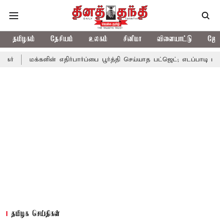
தமிழகம்
தேசியம்
உலகம்
சினிமா
விளையாட்டு
ஜோத
களின் எதிர்பார்ப்பை பூர்த்தி செய்யாத பட்ஜெட்; எடப்பாடி பழனிசாமி
ப
தமிழக செய்திகள்