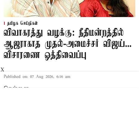
தமிழக செய்திகள்
விவாகரத்து வழக்கு: நீதிமன்றத்தில்
ஆஜராகாத முதல்-அமைச்சர் விஜய்...
விசாரணை ஒத்திவைப்பு
X
Published on
:
07 Aug 2026, 6:16 am
சென்னை,
தமிழக முதல்-அமைச்சர் விஜய் மற்றும் அவரது
மனைவி சங்கீதா தொடர்பான விவாகரத்து வழக்கு
செங்கல்பட்டு கோர்ட்டில் விசாரணையில் உள்ளது.
விவாகரத்து கோரி மனு