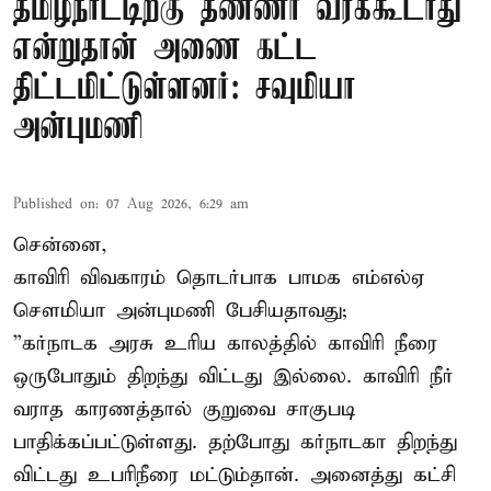
தமிழ்நாட்டிற்கு தண்ணீர் வரக்கூடாது
என்றுதான் அணை கட்ட
திட்டமிட்டுள்ளனர்: சவுமியா
அன்புமணி
Published on
:
07 Aug 2026, 6:29 am
சென்னை,
காவிரி விவகாரம் தொடர்பாக பாமக எம்எல்ஏ
சௌமியா அன்புமணி பேசியதாவது;
”கர்நாடக அரசு உரிய காலத்தில் காவிரி நீரை
ஒருபோதும் திறந்து விட்டது இல்லை. காவிரி நீர்
வராத காரணத்தால் குறுவை சாகுபடி
பாதிக்கப்பட்டுள்ளது. தற்போது கர்நாடகா திறந்து
விட்டது உபரிநீரை மட்டும்தான். அனைத்து கட்சி