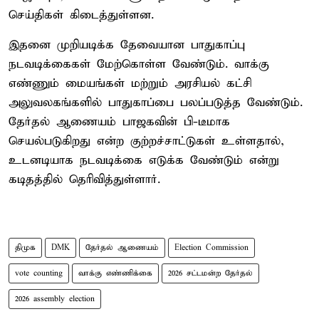
செய்திகள் கிடைத்துள்ளன.
இதனை முறியடிக்க தேவையான பாதுகாப்பு
நடவடிக்கைகள் மேற்கொள்ள வேண்டும். வாக்கு
எண்ணும் மையங்கள் மற்றும் அரசியல் கட்சி
அலுவலகங்களில் பாதுகாப்பை பலப்படுத்த வேண்டும்.
தேர்தல் ஆணையம் பாஜகவின் பி-டீமாக
செயல்படுகிறது என்ற குற்றச்சாட்டுகள் உள்ளதால்,
உடனடியாக நடவடிக்கை எடுக்க வேண்டும் என்று
கடிதத்தில் தெரிவித்துள்ளார்.
திமுக
DMK
தேர்தல் ஆணையம்
Election Commission
vote counting
வாக்கு எண்ணிக்கை
2026 சட்டமன்ற தேர்தல்
2026 assembly election