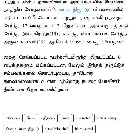
மற்றும் ரகசிய தகவல்களின் அடிப்படையில் போலீசார்
நடத்திய சோதனையில்
பைக் திருட்டு
சம்பவங்களில்
ஈடுபட்ட பல்லிக்கோட்டை மற்றும் ராஜவல்லிபுரத்தைச்
சேர்ந்த 17 வயதுடைய 2 சிறுவர்கள், அரசன்குளத்தைச்
சேர்ந்த இசக்கிராஜா(19), உகந்தான்பட்டியைச் சேர்ந்த
அருணாச்சலம்(19) ஆகிய 4 பேரை கைது செய்தனர்.
கைது செய்யப்பட்ட நபர்களிடமிருந்து திருடப்பட்ட 6
பைக்குகளும் மீட்கப்பட்டன. மேலும் இந்தத் திருட்டுச்
சம்பவங்களில் தொடர்புடைய, தற்போது
தலைமறைவாக உள்ள மற்றொரு நபரை போலீசார்
தீவிரமாக தேடி வருகின்றனர்.
நெல்லை
Nellai
பறிமுதல்
பைக்
4 arrested
4 பேர் கைது
தொடர் பைக் திருட்டு
serial bike theft
bikes seized