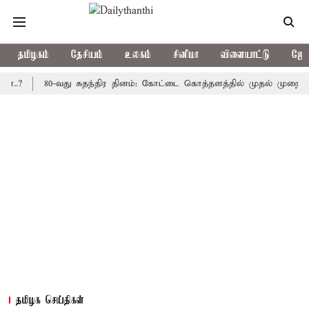
தமிழகம்
தேசியம்
உலகம்
சினிமா
விளையாட்டு
ஜோத
80-வது சுதந்திர தினம்: கோட்டை கொத்தளத்தில் முதல் முறையாக தேசி
தமிழக செய்திகள்