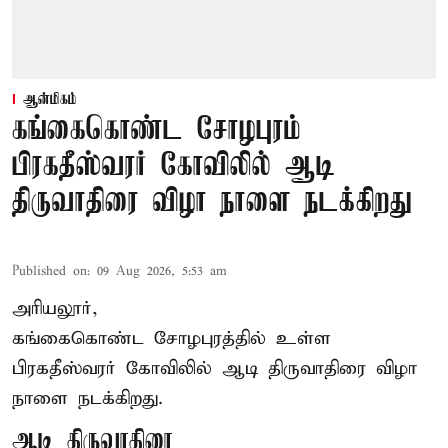
ஆன்மிகம்
கங்கைகொண்ட சோழபுரம்
பிரகதீஸ்வரர் கோவிலில் ஆடி
திருவாதிரை விழா நாளை நடக்கிறது
Published on
:
09 Aug 2026, 5:53 am
அரியலூர்,
கங்கைகொண்ட சோழபுரத்தில் உள்ள
பிரகதீஸ்வரர் கோவிலில் ஆடி திருவாதிரை விழா
நாளை நடக்கிறது.
ஆடி திருவாதிரை