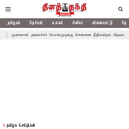
தமிழகம்
தேசியம்
உலகம்
சினிமா
விளையாட்டு
ஜோத
னாள் அமைச்சர் பொன்முடிக்கு சென்னை நீதிமன்றம் பிடிவாராண்ட்
தொ
தமிழக செய்திகள்