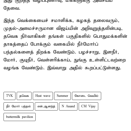
இது குறித்த விழிப்புணர்வு, மக்களுக்கு அவசியம்
தேவை.
இந்த வெக்கையைச் சமாளிக்க, கழகத் தலைவரும்,
முதல்-அமைச்சருமான விஜய்யின் அறிவுறுத்தலின்படி,
தவெக நிர்வாகிகள் தங்கள் பகுதிகளில் பொதுமக்களின்
தாகத்தைப் போக்கும் வகையில் நீர்மோர்ப்
பந்தல்களைத் திறக்க வேண்டும். பழச்சாறு, இளநீர்,
மோர், குடிநீர், வெள்ளரிக்காய், நுங்கு உள்ளிட்டவற்றை
வழங்க வேண்டும். இவ்வாறு அதில் கூறப்பட்டுள்ளது.
TVK
தவெக
Heat wave
Summer
கோடை வெயில்
நீர் மோர் பந்தல்
என்.ஆனந்த்
N Anand
CM Vijay
buttermilk pavilion