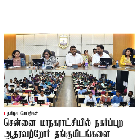
தமிழக செய்திகள்
சென்னை மாநகராட்சியில் நகர்ப்புற
ஆதரவற்றோர் தங்குமிடங்களை