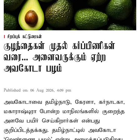
சிறப்புக் கட்டுரைகள்
குழந்தைகள் முதல் கர்ப்பிணிகள்
வரை... அனைவருக்கும் ஏற்ற
அவகோடா பழம்
Published on
:
06 Aug 2026, 4:09 pm
அவகோடாவை தமிழ்நாடு, கேரளா, கர்நாடகா,
மகாராஷ்டிரா போன்ற மாநிலங்களில் குறைந்த
அளவே பயிர் செய்கிறார்கள் என்பது
குறிப்பிடத்தக்கது. தமிழ்நாட்டில் அவகோடா
‘வெண்ணை பழம்’ என்று அழைக்கப்படுகிறது.