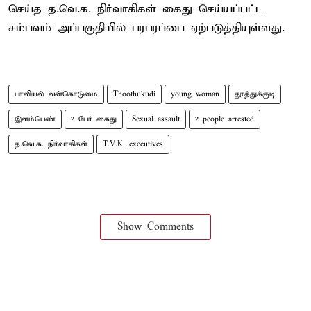
செய்த த.வெ.க. நிர்வாகிகள் கைது செய்யப்பட்ட
சம்பவம் அப்பகுதியில் பரபரப்பை ஏற்படுத்தியுள்ளது.
பாலியல் வன்கொடுமை
Thoothukudi
young woman
தூத்துக்குடி
இளம்பெண்
2 பேர் கைது
Sexual assault
2 people arrested
த.வெ.க. நிர்வாகிகள்
T.V.K. executives
Show Comments