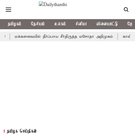
தமிழகம்
தேசியம்
உலகம்
சினிமா
விளையாட்டு
ஜோத
மக்களவையில் தீர்ப்பாய சீர்திருத்த மசோதா அறிமுகம்
காவிரி நீர் ஒ
தமிழக செய்திகள்