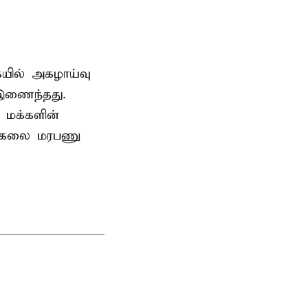
ையில் அகழாய்வு
 இணைந்தது.
 மக்களின்
பல்கலை மரபணு