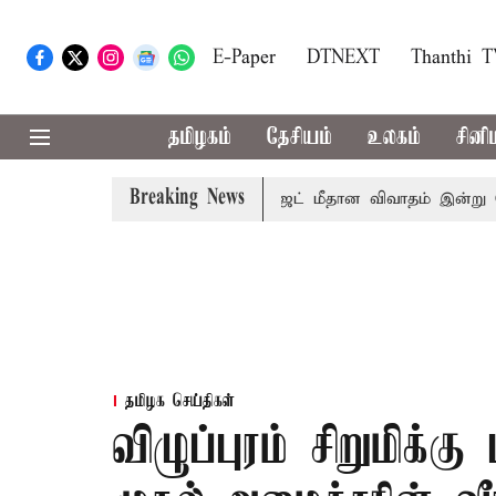
E-Paper
DTNEXT
Thanthi 
தமிழகம்
தேசியம்
உலகம்
சினி
Breaking News
றமா?
சட்டசபையில் பட்ஜெட் மீதான விவாதம் இன்று தொடக்கம்: 
தமிழக செய்திகள்
விழுப்புரம் சிறுமிக