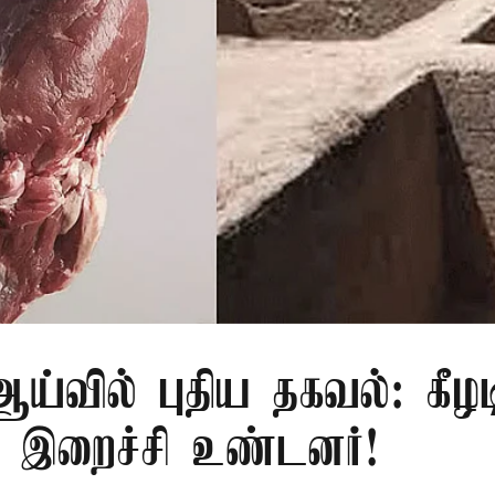
்வில் புதிய தகவல்: கீழட
 இறைச்சி உண்டனர்!