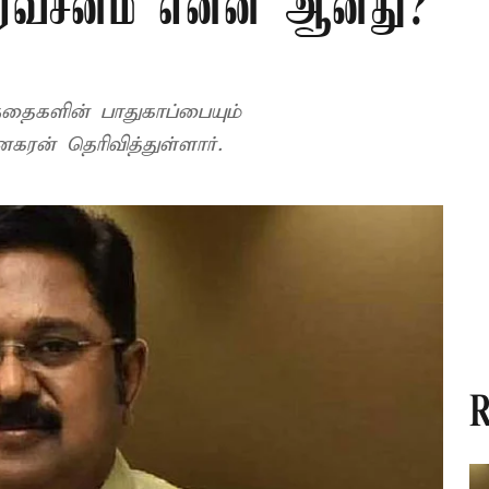
 வீரவசனம் என்ன ஆனது?
தைகளின் பாதுகாப்பையும்
னகரன் தெரிவித்துள்ளார்.
R