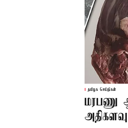
தமிழக செய்திகள்
மரபணு ஆய
அதிகளவு