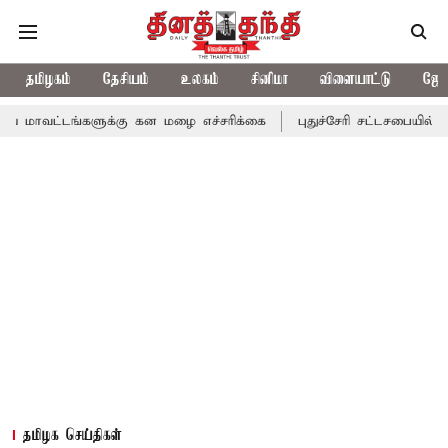
தமிழகம்
தேசியம்
உலகம்
சினிமா
விளையாட்டு
ஜோத
்களுக்கு கன மழை எச்சரிக்கை
புதுச்சேரி சட்டசபையில் வரும் 24ம் 
தமிழக செய்திகள்