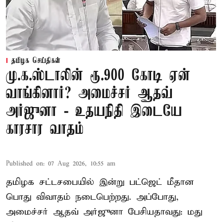
தமிழக செய்திகள்
மு.க.ஸ்டாலின் ரூ.900 கோடி ஏன்
வாங்கினார்? அமைச்சர் ஆதவ்
அர்ஜுனா - உதயநிதி இடையே
காரசார வாதம்
Published on
:
07 Aug 2026, 10:55 am
தமிழக சட்டசபையில் இன்று பட்ஜெட் மீதான
பொது விவாதம் நடைபெற்றது. அப்போது,
அமைச்சர் ஆதவ் அர்ஜுனா பேசியதாவது: மது