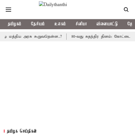
தமிழகம்
தேசியம்
உலகம்
சினிமா
விளையாட்டு
ஜோத
த்திய அரசு கூறுவதென்ன..?
80-வது சுதந்திர தினம்: கோட்டை கொத்தள
தமிழக செய்திகள்