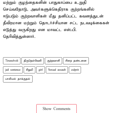
மற்றும் குழந்தைகளின் பாதுகாப்பை உறுதி
செய்வதோடு, அவர்களுக்கெதிராக குற்றங்களில்
ஈடுபடும் குற்றவாளிகள் மீது தனிப்பட்ட கவனத்துடன்
தீவிரமான மற்றும் தொடர்ச்சியான சட்ட நடவடிக்கைகள்
எடுத்து வருகிறது என மாவட்ட எஸ்.பி.
தெரிவித்துள்ளார்.
Tirunelveli
திருநெல்வேலி
குற்றவாளி
சிறை தண்டனை
jail sentence
சிறுமி
girl
Sexual assault
culprit
பாலியல் தாக்குதல்
Show Comments