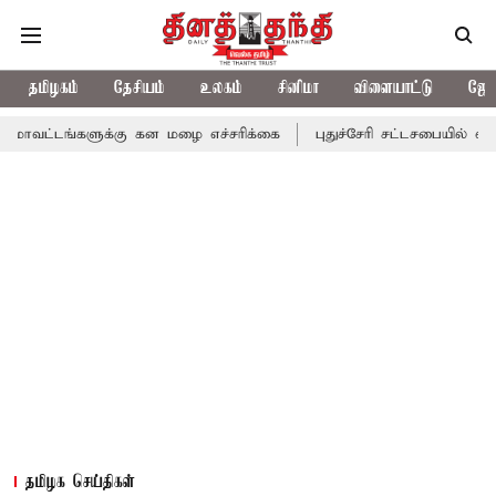
தமிழகம்
தேசியம்
உலகம்
சினிமா
விளையாட்டு
ஜோத
களுக்கு கன மழை எச்சரிக்கை
புதுச்சேரி சட்டசபையில் வரும் 24ம் தே
தமிழக செய்திகள்