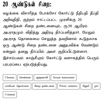
20 ஆண்டுகள் சிறை:
வழக்கை விசாரித்த போக்சோ கோர்ட்டு நீதிபதி தீப்தி
அறிவுநிதி, குற்றம் சாட்டப்பட்ட முரளிக்கு 20
ஆண்டுகள் சிறை தண்டனையும், ரூ.50 ஆயிரம்
அபராதமும் விதித்து அதிரடி தீர்ப்பளித்தார். மேலும்
அபராத தொகையை செலுத்த தவறினால் கூடுதலாக
ஒரு ஆண்டு சிறை தண்டனை அனுபவிக்க வேண்டும்
என்றும் தனது தீர்ப்பில் அவர் குறிப்பிட்டுள்ளார்.
இச்சம்பவம் காஞ்சீபுரம் கோர்ட்டு வளாகத்தில் பெரும்
பரபரப்பை ஏற்படுத்தியது.
Chennai
சென்னை
குற்றவாளி
Sexual harassment
பாலியல் தொல்லை
சிறை தண்டனை
Prison sentence
சிறுமி
girl
Criminal