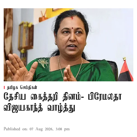
தமிழக செய்திகள்
தேசிய கைத்தறி தினம்- பிரேமலதா
விஜயகாந்த் வாழ்த்து
Published on
:
07 Aug 2026, 3:08 pm