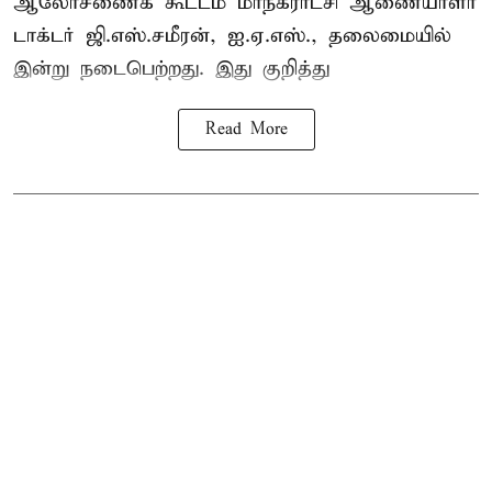
ஆலோசணைக் கூட்டம் மாநகராட்சி ஆணையாளர்
டாக்டர் ஜி.எஸ்.சமீரன், ஐ.ஏ.எஸ்., தலைமையில்
இன்று நடைபெற்றது. இது குறித்து
Read More