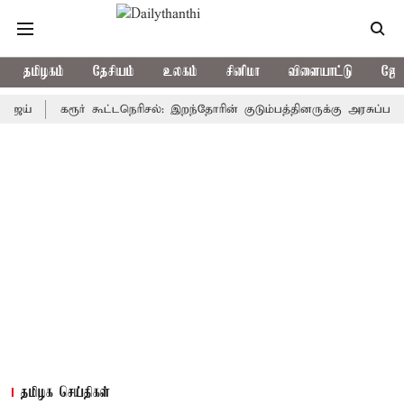
தமிழகம்
தேசியம்
உலகம்
சினிமா
விளையாட்டு
ஜோத
கரூர் கூட்டநெரிசல்: இறந்தோரின் குடும்பத்தினருக்கு அரசுப்பணி வழக்க
தமிழக செய்திகள்