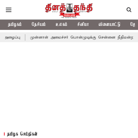
தமிழகம்
தேசியம்
உலகம்
சினிமா
விளையாட்டு
ஜோத
முன்னாள் அமைச்சர் பொன்முடிக்கு சென்னை நீதிமன்றம் பிடிவாராண்ட்
தமிழக செய்திகள்