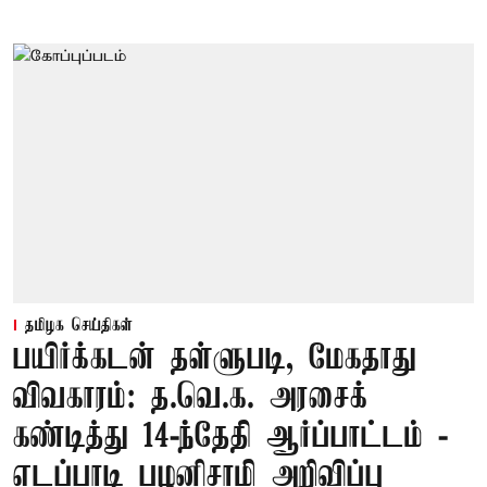
தமிழக செய்திகள்
பயிர்க்கடன் தள்ளுபடி, மேகதாது
விவகாரம்: த.வெ.க. அரசைக்
கண்டித்து 14-ந்தேதி ஆர்ப்பாட்டம் -
எடப்பாடி பழனிசாமி அறிவிப்பு