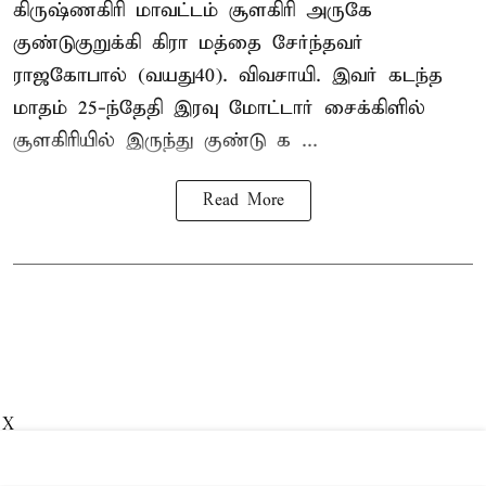
கிருஷ்ணகிரி மாவட்டம் சூளகிரி அருகே
குண்டுகுறுக்கி கிரா மத்தை சேர்ந்தவர்
ராஜகோபால் (வயது40). விவசாயி. இவர் கடந்த
மாதம் 25-ந்தேதி இரவு மோட்டார் சைக்கிளில்
சூளகிரியில் இருந்து குண்டு க ...
Read More
X