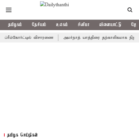
தமிழகம்
தேசியம்
உலகம்
சினிமா
விளையாட்டு
ஜோத
ம்கோர்ட்டில் விசாரணை
அமர்நாத் யாத்திரை தற்காலிகமாக நிறுத்தம்
தமிழக செய்திகள்