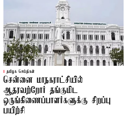
தமிழக செய்திகள்
சென்னை மாநகராட்சியில்
ஆதரவற்றோர் தங்குமிட
ஒருங்கிணைப்பாளர்களுக்கு சிறப்பு
பயிற்சி