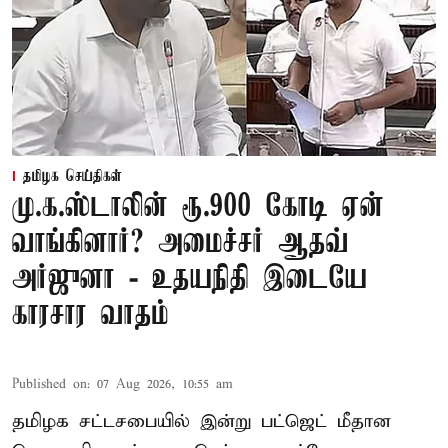
தமிழக செய்திகள்
மு.க.ஸ்டாலின் ரூ.900 கோடி ஏன்
வாங்கினார்? அமைச்சர் ஆதவ்
அர்ஜுனா - உதயநிதி இடையே
காரசார வாதம்
Published on
:
07 Aug 2026, 10:55 am
தமிழக சட்டசபையில் இன்று பட்ஜெட் மீதான