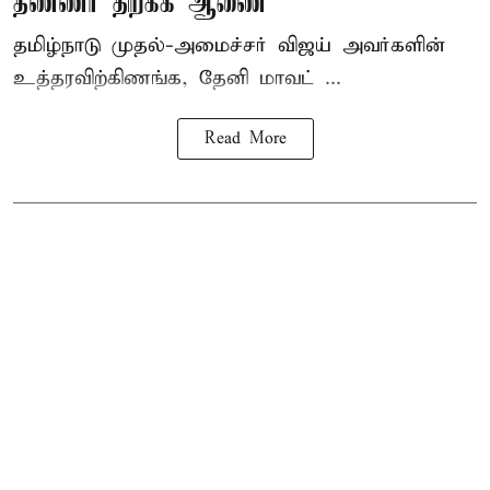
தண்ணீர் திறக்க ஆணை
தமிழ்நாடு
முதல்-அமைச்சர் விஜய்
அவர்களின்
உத்தரவிற்கிணங்க, தேனி மாவட் ...
Read More