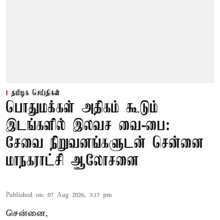
தமிழக செய்திகள்
பொதுமக்கள் அதிகம் கூடும்
இடங்களில் இலவச வை-பை:
சேவை நிறுவனங்களுடன் சென்னை
மாநகராட்சி ஆலோசனை
Published on
:
07 Aug 2026, 3:17 pm
சென்னை,