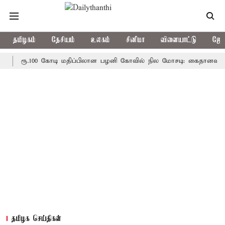
தமிழகம்
தேசியம்
உலகம்
சினிமா
விளையாட்டு
ஜோத
ரூ.100 கோடி மதிப்பிலான பழனி கோவில் நில மோசடி: கைதானவர் சிறையில
தமிழக செய்திகள்