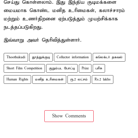
செய்து கொள்ளலாம். இது இந்திய குடிமக்களை
மையமாக கொண்ட மனித உரிமைகள், கலாச்சாரம்
மற்றும் உணர்திறனை ஏற்படுத்தும் முயற்சிக்காக
நடத்தப்படுகிறது.
இவ்வாறு அவர் தெரிவித்துள்ளார்.
Thoothukudi
தூத்துக்குடி
Collector information
கலெக்டர் தகவல்
Short Film Competition
குறும்பட போட்டி
Prize
பரிசு
Human Rights
மனித உரிமைகள்
ரூ.2 லட்சம்
Rs.2 lakhs
Show Comments