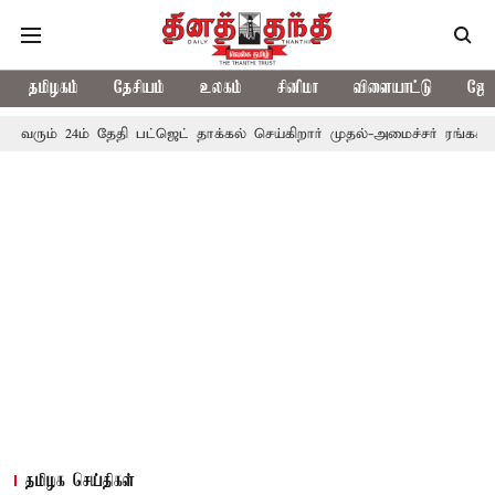
தமிழகம்
தேசியம்
உலகம்
சினிமா
விளையாட்டு
ஜோத
24ம் தேதி பட்ஜெட் தாக்கல் செய்கிறார் முதல்-அமைச்சர் ரங்கசாமி
எதி
தமிழக செய்திகள்