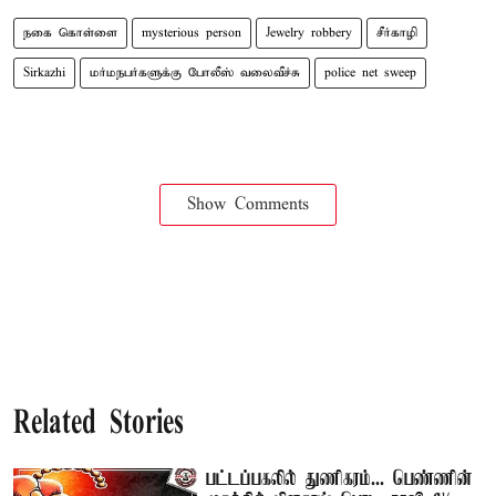
நகை கொள்ளை
mysterious person
Jewelry robbery
சீர்காழி
Sirkazhi
மர்மநபர்களுக்கு போலீஸ் வலைவீச்சு
police net sweep
Show Comments
Related Stories
பட்டப்பகலில் துணிகரம்... பெண்ணின்