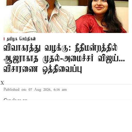
தமிழக செய்திகள்
விவாகரத்து வழக்கு: நீதிமன்றத்தில்
ஆஜராகாத முதல்-அமைச்சர் விஜய்...
விசாரணை ஒத்திவைப்பு
X
Published on
:
07 Aug 2026, 6:16 am
சென்னை,
தமிழக முதல்-அமைச்சர் விஜய் மற்றும் அவரது
மனைவி சங்கீதா தொடர்பான விவாகரத்து வழக்கு
செங்கல்பட்டு கோர்ட்டில் விசாரணையில் உள்ளது.