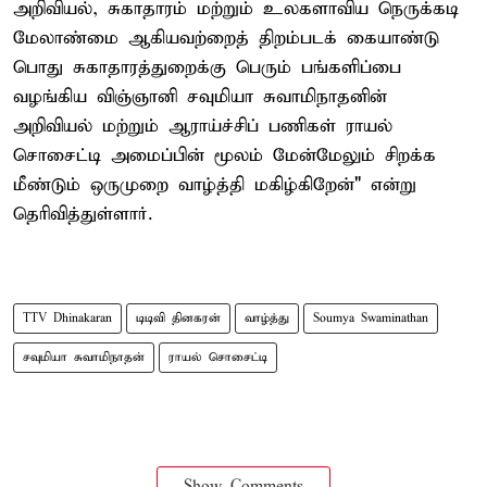
அறிவியல், சுகாதாரம் மற்றும் உலகளாவிய நெருக்கடி
மேலாண்மை ஆகியவற்றைத் திறம்படக் கையாண்டு
பொது சுகாதாரத்துறைக்கு பெரும் பங்களிப்பை
வழங்கிய விஞ்ஞானி சவுமியா சுவாமிநாதனின்
அறிவியல் மற்றும் ஆராய்ச்சிப் பணிகள் ராயல்
சொசைட்டி அமைப்பின் மூலம் மேன்மேலும் சிறக்க
மீண்டும் ஒருமுறை வாழ்த்தி மகிழ்கிறேன்" என்று
தெரிவித்துள்ளார்.
TTV Dhinakaran
டிடிவி தினகரன்
வாழ்த்து
Soumya Swaminathan
சவுமியா சுவாமிநாதன்
ராயல் சொசைட்டி
Show Comments