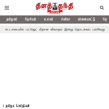
தமிழகம்
தேசியம்
உலகம்
சினிமா
விளையாட்டு
ஜோத
ில் பட்ஜெட் மீதான விவாதம் இன்று தொடக்கம்: பல்வேறு பிரச்சினைகளை எழ
தமிழக செய்திகள்