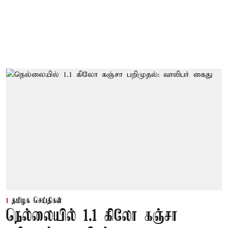
தமிழக செய்திகள்
நெல்லையில் 1.1 கிலோ கஞ்சா