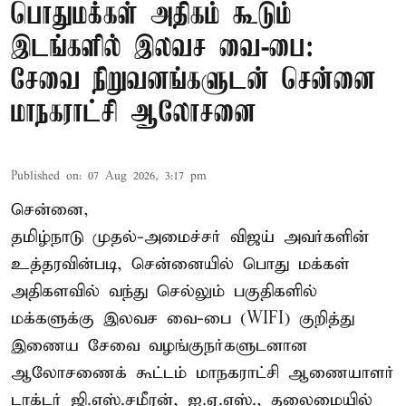
பொதுமக்கள் அதிகம் கூடும்
இடங்களில் இலவச வை-பை:
சேவை நிறுவனங்களுடன் சென்னை
மாநகராட்சி ஆலோசனை
Published on
:
07 Aug 2026, 3:17 pm
சென்னை,
தமிழ்நாடு முதல்-அமைச்சர் விஜய் அவர்களின்
உத்தரவின்படி, சென்னையில் பொது மக்கள்
அதிகளவில் வந்து செல்லும் பகுதிகளில்
மக்களுக்கு இலவச வை-பை (WIFI) குறித்து
இணைய சேவை வழங்குநர்களுடனான
ஆலோசணைக் கூட்டம் மாநகராட்சி ஆணையாளர்
டாக்டர் ஜி.எஸ்.சமீரன், ஐ.ஏ.எஸ்., தலைமையில்