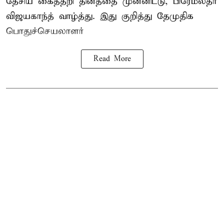
தேசிய கைத்தறி தினத்தை
முன்னிட்டு, பிரேமலதா
விஜயகாந்த் வாழ்த்து. இது குறித்து தேமுதிக
பொதுச்செயலாளர்
Read More