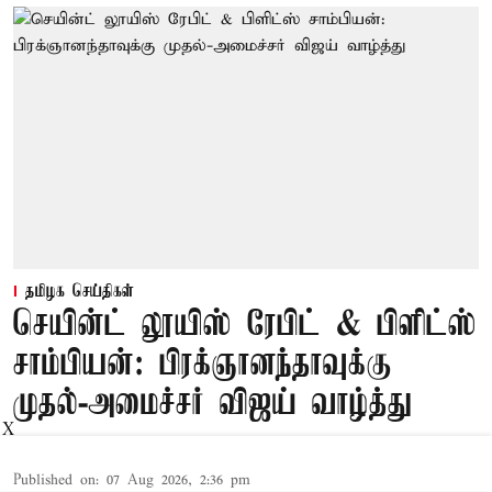
தமிழக செய்திகள்
செயின்ட் லூயிஸ் ரேபிட் & பிளிட்ஸ்
சாம்பியன்: பிரக்ஞானந்தாவுக்கு
முதல்-அமைச்சர் விஜய் வாழ்த்து
X
Published on
:
07 Aug 2026, 2:36 pm