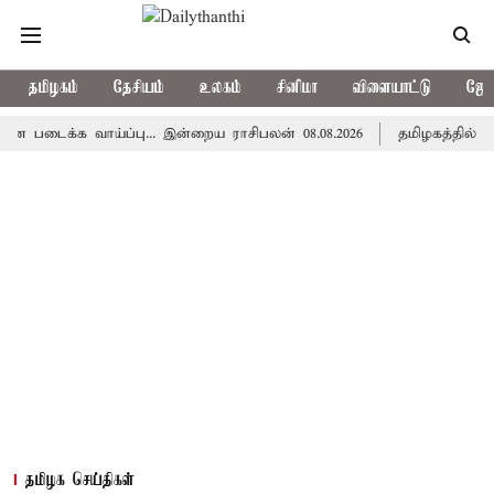
தமிழகம்
தேசியம்
உலகம்
சினிமா
விளையாட்டு
ஜோத
்க வாய்ப்பு... இன்றைய ராசிபலன் 08.08.2026
தமிழகத்தில் இன்று 
தமிழக செய்திகள்