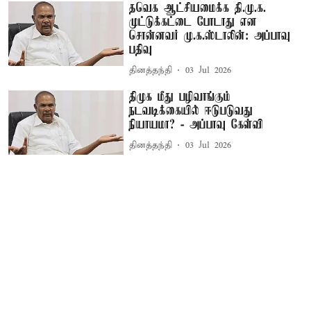
தவெக ஆட்சியமைக்க தி.மு.க.
முட்டுக்கட்டை போடாது என
சொன்னவர் மு.க.ஸ்டாலின்: அப்பாவு
பதிவு
தினத்தந்தி
03 Jul 2026
திமுக மீது பழிவாங்கும்
நடவடிக்கையில் ஈடுபடுவது
நியாயமா? - அப்பாவு கேள்வி
தினத்தந்தி
03 Jul 2026