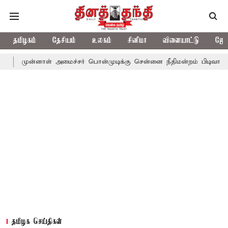
தமிழகம்
தேசியம்
உலகம்
சினிமா
விளையாட்டு
ஜோத
னாள் அமைச்சர் பொன்முடிக்கு சென்னை நீதிமன்றம் பிடிவாராண்ட்
தொ
தமிழக செய்திகள்