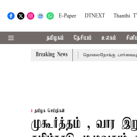
E-Paper
DTNEXT
Thanthi 
தமிழகம்
தேசியம்
உலகம்
சினி
Breaking News
நீதிமன்றம் பிடிவாராண்ட்
தொலைநோக்கு பார்வையுடன் கூடிய
தமிழக செய்திகள்
முகூர்த்தம் , வார இ