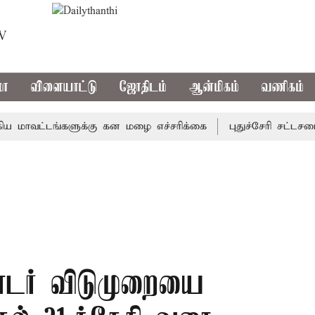
TV
மா
விளையாட்டு
ஜோதிடம்
ஆன்மிகம்
வணிகம்
வட்டங்களுக்கு கன மழை எச்சரிக்கை
புதுச்சேரி சட்டசபையில்
தொடர் விடுமுறையை