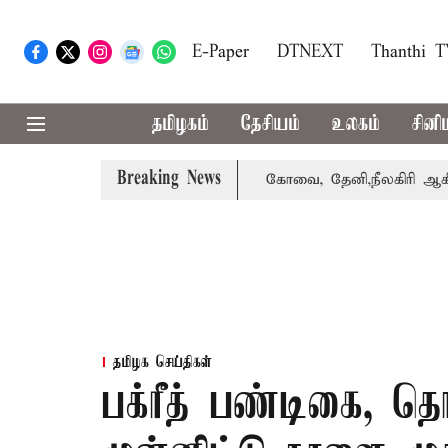
E-Paper
DTNEXT
Thanthi 
தமிழகம்
தேசியம்
உலகம்
சினி
Breaking News
்கை வாபஸ் பெற்றார் சங்கீதா
கோவை, தேனி,நீலகிரி ஆகிய மா
தமிழக செய்திகள்
பக்ரீத் பண்டிகை, 