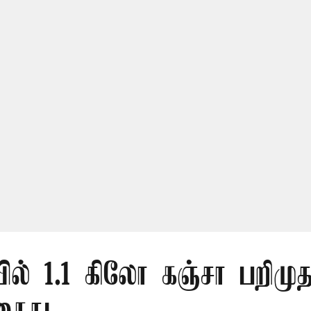
ல் 1.1 கிலோ கஞ்சா பறிமுத