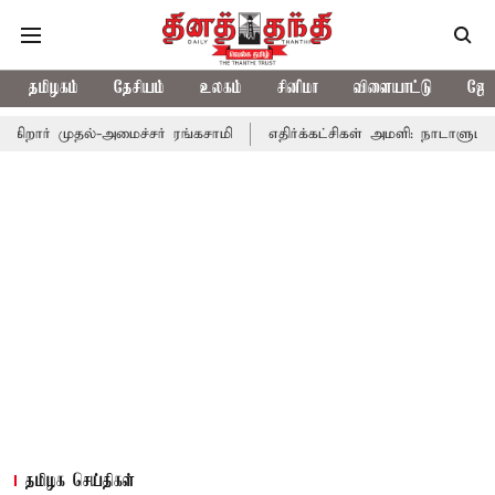
தமிழகம்
தேசியம்
உலகம்
சினிமா
விளையாட்டு
ஜோத
தல்-அமைச்சர் ரங்கசாமி
எதிர்க்கட்சிகள் அமளி: நாடாளுமன்ற இரு அவ
தமிழக செய்திகள்