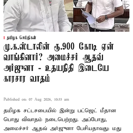
தமிழக செய்திகள்
மு.க.ஸ்டாலின் ரூ.900 கோடி ஏன்
வாங்கினார்? அமைச்சர் ஆதவ்
அர்ஜுனா - உதயநிதி இடையே
காரசார வாதம்
Published on
:
07 Aug 2026, 10:55 am
தமிழக சட்டசபையில் இன்று பட்ஜெட் மீதான
பொது விவாதம் நடைபெற்றது. அப்போது,
அமைச்சர் ஆதவ் அர்ஜுனா பேசியதாவது: மது