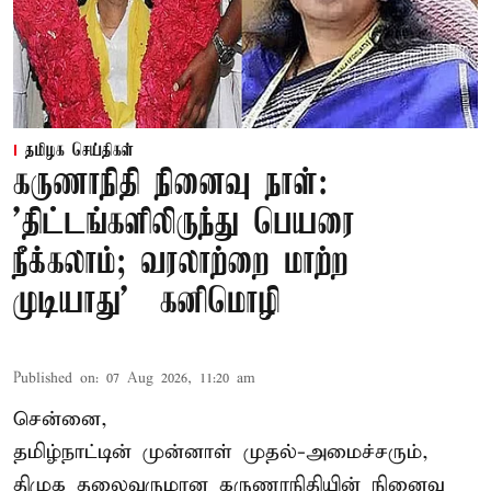
தமிழக செய்திகள்
கருணாநிதி நினைவு நாள்:
'திட்டங்களிலிருந்து பெயரை
நீக்கலாம்; வரலாற்றை மாற்ற
முடியாது' – கனிமொழி
Published on
:
07 Aug 2026, 11:20 am
சென்னை,
தமிழ்நாட்டின் முன்னாள் முதல்-அமைச்சரும்,
திமுக தலைவருமான கருணாநிதியின் நினைவு