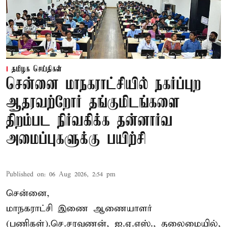
தமிழக செய்திகள்
சென்னை மாநகராட்சியில் நகர்ப்புற
ஆதரவற்றோர் தங்குமிடங்களை
திறம்பட நிர்வகிக்க தன்னார்வ
அமைப்புகளுக்கு பயிற்சி
Published on
:
06 Aug 2026, 2:54 pm
சென்னை,
மாநகராட்சி இணை ஆணையாளர்
(பணிகள்).செ.சரவணன், ஐ.ஏ.எஸ்., தலைமையில்,