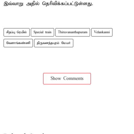
இவ்வாறு அதில் தெரிவிக்கப்பட்டுள்ளது.
சிறப்பு ரெயில்
Special train
Thiruvananthapuram
Velankanni
வேளாங்கண்ணி
திருவனந்தபுரம் மேயர்
Show Comments