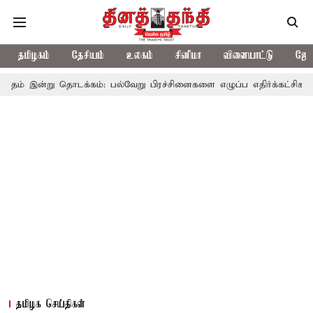
தமிழகம்
தேசியம்
உலகம்
சினிமா
விளையாட்டு
ஜோத
தொடக்கம்: பல்வேறு பிரச்சினைகளை எழுப்ப எதிர்க்கட்சிகள் திட்டம்
தமிழக செய்திகள்