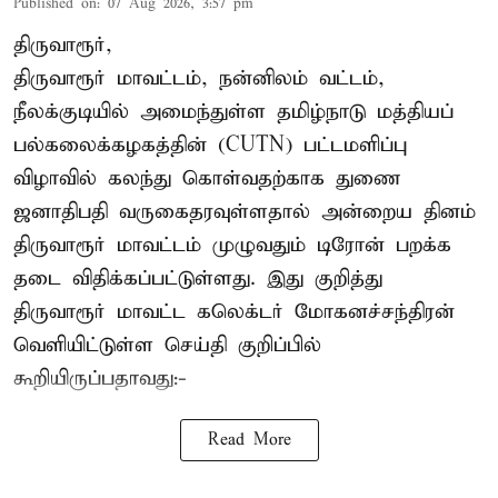
Published on
:
07 Aug 2026, 3:57 pm
திருவாரூர்,
திருவாரூர் மாவட்டம், நன்னிலம் வட்டம்,
நீலக்குடியில் அமைந்துள்ள தமிழ்நாடு மத்தியப்
பல்கலைக்கழகத்தின் (CUTN) பட்டமளிப்பு
விழாவில் கலந்து கொள்வதற்காக துணை
ஜனாதிபதி வருகைதரவுள்ளதால் அன்றைய தினம்
திருவாரூர் மாவட்டம் முழுவதும் டிரோன் பறக்க
தடை விதிக்கப்பட்டுள்ளது. இது குறித்து
திருவாரூர் மாவட்ட கலெக்டர் மோகனச்சந்திரன்
வெளியிட்டுள்ள செய்தி குறிப்பில்
கூறியிருப்பதாவது:-
Read More