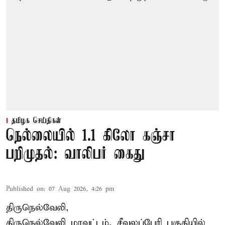
தமிழக செய்திகள்
நெல்லையில் 1.1 கிலோ கஞ்சா
பறிமுதல்: வாலிபர் கைது
Published on
:
07 Aug 2026, 4:26 pm
திருநெல்வேலி,
திருநெல்வேலி
மாவட்டம், சீவலப்பேரி பகுதியில்