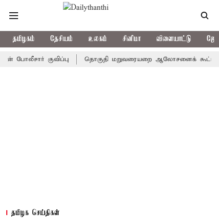
தமிழகம்
தேசியம்
உலகம்
சினிமா
விளையாட்டு
ஜோத
ீசார் குவிப்பு
தொகுதி மறுவரையறை ஆலோசனைக் கூட்டம்: அதிமுக எ
தமிழக செய்திகள்