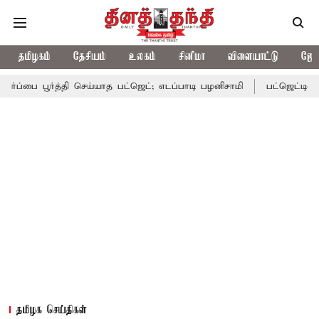
தமிழகம்
தேசியம்
உலகம்
சினிமா
விளையாட்டு
ஜோத
ர்த்தி செய்யாத பட்ஜெட்; எடப்பாடி பழனிசாமி
பட்ஜெட்டில் தவெக அரசி
தமிழக செய்திகள்