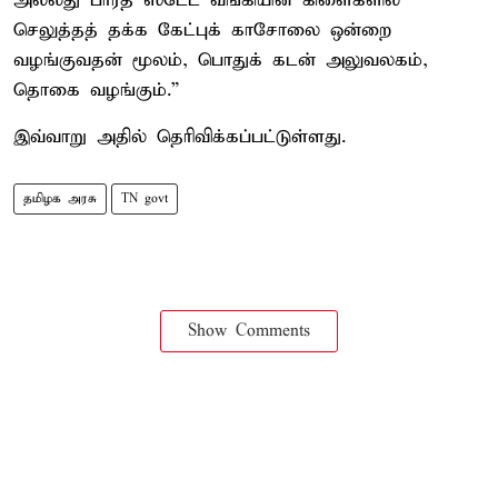
அல்லது பாரத ஸ்டேட் வங்கியின் கிளைகளில்
செலுத்தத் தக்க கேட்புக் காசோலை ஒன்றை
வழங்குவதன் மூலம், பொதுக் கடன் அலுவலகம்,
தொகை வழங்கும்.”
இவ்வாறு அதில் தெரிவிக்கப்பட்டுள்ளது.
தமிழக அரசு
TN govt
Show Comments