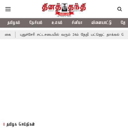
தமிழகம்
தேசியம்
உலகம்
சினிமா
விளையாட்டு
ஜோத
புதுச்சேரி சட்டசபையில் வரும் 24ம் தேதி பட்ஜெட் தாக்கல் செய்கிறார் முத
தமிழக செய்திகள்