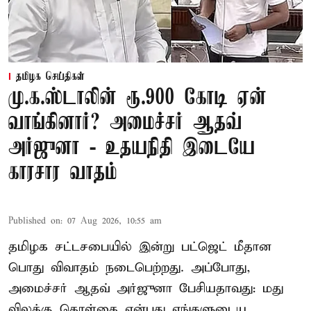
தமிழக செய்திகள்
மு.க.ஸ்டாலின் ரூ.900 கோடி ஏன்
வாங்கினார்? அமைச்சர் ஆதவ்
அர்ஜுனா - உதயநிதி இடையே
காரசார வாதம்
Published on
:
07 Aug 2026, 10:55 am
தமிழக சட்டசபையில் இன்று பட்ஜெட் மீதான
பொது விவாதம் நடைபெற்றது. அப்போது,
அமைச்சர் ஆதவ் அர்ஜுனா பேசியதாவது: மது
விலக்கு கொள்கை என்பது எங்களுடைய