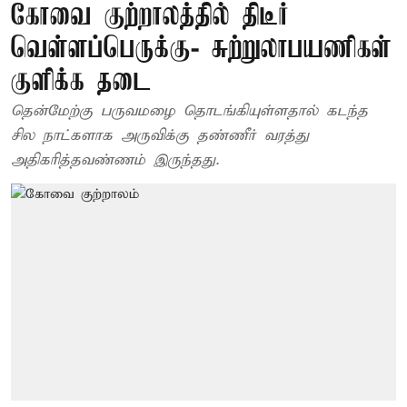
கோவை குற்றாலத்தில் திடீர்
வெள்ளப்பெருக்கு- சுற்றுலாபயணிகள்
குளிக்க தடை
தென்மேற்கு பருவமழை தொடங்கியுள்ளதால் கடந்த
சில நாட்களாக அருவிக்கு தண்ணீர் வரத்து
அதிகரித்தவண்ணம் இருந்தது.