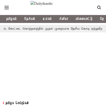
தமிழகம்
தேசியம்
உலகம்
சினிமா
விளையாட்டு
ஜோத
 கோட்டை கொத்தளத்தில் முதல் முறையாக தேசிய கொடி ஏற்றுகிறார், முதல்
தமிழக செய்திகள்