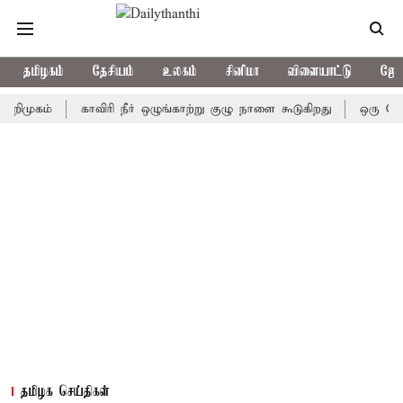
தமிழகம்
தேசியம்
உலகம்
சினிமா
விளையாட்டு
ஜோத
ம்
காவிரி நீர் ஒழுங்காற்று குழு நாளை கூடுகிறது
ஒரு தேர்தலில்
தமிழக செய்திகள்