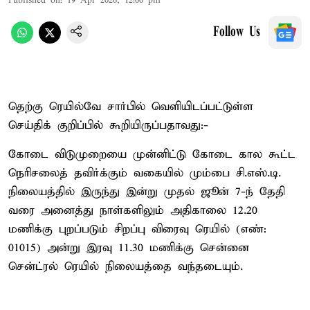
Published on
:
19 Apr 2026, 12:00 pm
Follow Us
தெற்கு ரெயில்வே சார்பில் வெளியிடப்பட்டுள்ள
செய்திக் குறிப்பில் கூறியிருப்பதாவது:-
கோடை விடுமுறையை முன்னிட்டு கோடை கால கூட்ட
நெரிசலைத் தவிர்க்கும் வகையில் மும்பை சி.எஸ்.டி.
நிலையத்தில் இருந்து இன்று முதல் ஜூன் 7-ந் தேதி
வரை அனைத்து நாள்களிலும் அதிகாலை 12.20
மணிக்கு புறப்படும் சிறப்பு விரைவு ரெயில் (எண்:
01015) அன்று இரவு 11.30 மணிக்கு சென்னை
சென்ட்ரல் ரெயில் நிலையத்தை வந்தடையும்.