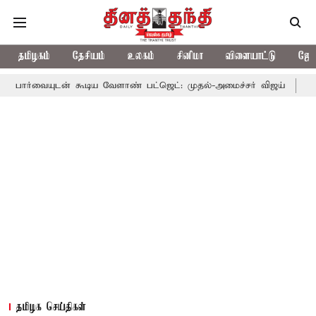
தமிழகம்
தேசியம்
உலகம்
சினிமா
விளையாட்டு
ஜோத
டன் கூடிய வேளாண் பட்ஜெட்: முதல்-அமைச்சர் விஜய்
தமிழக அரசிய
தமிழக செய்திகள்