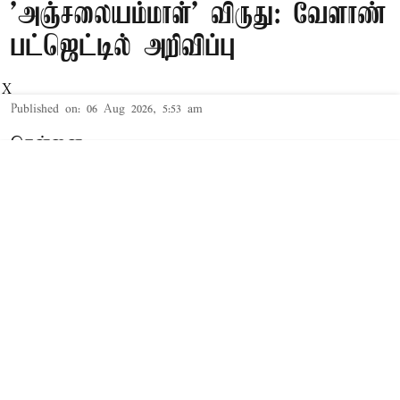
'அஞ்சலையம்மாள்' விருது: வேளாண்
பட்ஜெட்டில் அறிவிப்பு
X
Published on
:
06 Aug 2026, 5:53 am
சென்னை,
தமிழக சட்டசபையில் நேற்று 2026-27-ம்
ஆண்டுக்கான த.வெ.க. அரசின் முதல் 'பட்ஜெட்'
தாக்கல் செய்யப்பட்டது. இந்த நிலையில்,
சட்டசபையில் 2026-27-ம் ஆண்டுக்கான வேளாண்
பட்ஜெட்டை வேளாண் துறை அமைச்சர் வினோத்
தாக்கல் செய்து வருகிறார்.
Read More