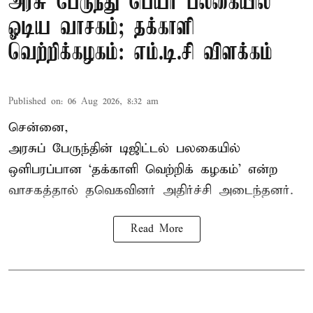
அரசு பேருந்து பெயர் பலகையில்
ஓடிய வாசகம்; தக்காளி
வெற்றிக்கழகம்: எம்.டி.சி விளக்கம்
Published on
:
06 Aug 2026, 8:32 am
சென்னை,
அரசுப் பேருந்தின் டிஜிட்டல் பலகையில்
ஒளிபரப்பான ‘தக்காளி வெற்றிக் கழகம்’ என்ற
வாசகத்தால் தவெகவினர் அதிர்ச்சி அடைந்தனர்.
Read More