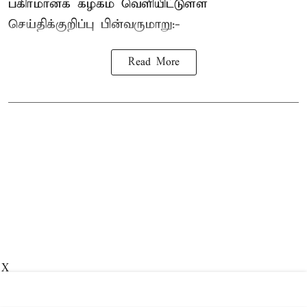
பகிர்மானக் கழகம் வெளியிட்டுள்ள
செய்திக்குறிப்பு பின்வருமாறு:-
Read More
X