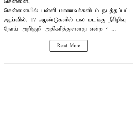
சென்னை,
சென்னை
யில் பள்ளி மாணவர்களிடம் நடத்தப்பட்ட
ஆய்வில், 17 ஆண்டுகளில் பல மடங்கு
நீரிழிவு
நோய்
அறிகுறி அதிகரித்துள்ளது என்ற < ...
Read More