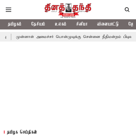
தமிழகம்
தேசியம்
உலகம்
சினிமா
விளையாட்டு
ஜோத
்னாள் அமைச்சர் பொன்முடிக்கு சென்னை நீதிமன்றம் பிடிவாராண்ட்
த
தமிழக செய்திகள்