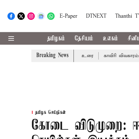
E-Paper
DTNEXT
Thanthi 
தமிழகம்
தேசியம்
உலகம்
சினி
Breaking News
ையில் முதல்-அமைச்சர் விஜய் உரை
காவிரி விவகாரம்: தமிழகத
தமிழக செய்திகள்
கோடை விடுமுறை: ஈர