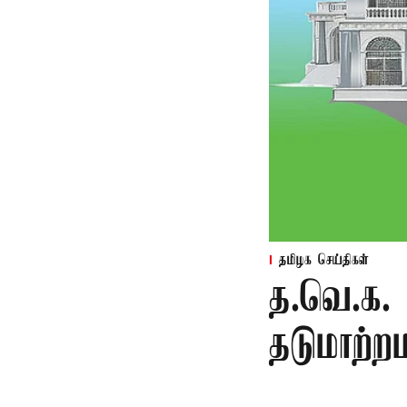
தமிழக செய்திகள்
த.வெ.க. 
தடுமாற்ற