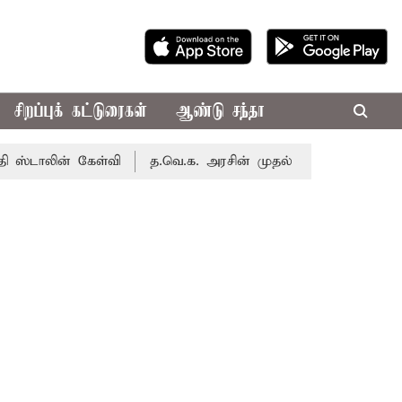
சிறப்புக் கட்டுரைகள்
ஆண்டு சந்தா
ன் கேள்வி
த.வெ.க. அரசின் முதல் பட்ஜெட்: மாற்றமா?, தடுமா