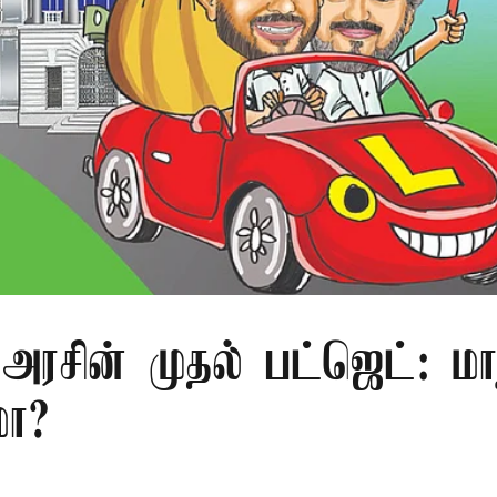
அரசின் முதல் பட்ஜெட்: மா
மா?