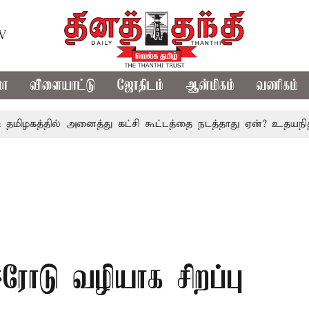
TV
மா
விளையாட்டு
ஜோதிடம்
ஆன்மிகம்
வணிகம்
்தில் அனைத்து கட்சி கூட்டத்தை நடத்தாது ஏன்? உதயநிதி ஸ்டாலி
ோடு வழியாக சிறப்பு