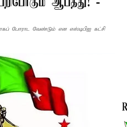
பறிபோகும் ஆபத்து! -
மாகப் போராட வேண்டும் என எஸ்டிபிஐ கட்சி
R