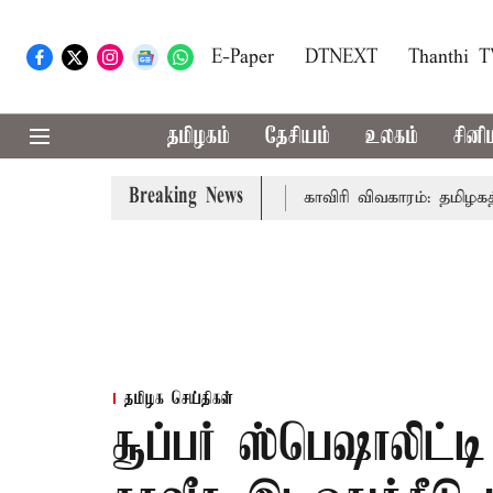
E-Paper
DTNEXT
Thanthi 
தமிழகம்
தேசியம்
உலகம்
சினி
Breaking News
முதல்-அமைச்சர் விஜய் உரை
காவிரி விவகாரம்: தமிழகத்தில் 
தமிழக செய்திகள்
சூப்பர் ஸ்பெஷாலிட்டி