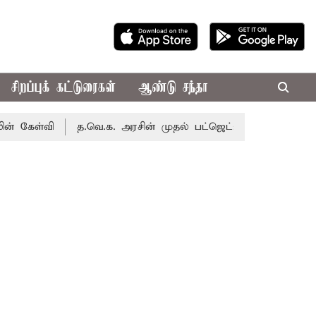
சிறப்புக் கட்டுரைகள்
ஆண்டு சந்தா
்வி
த.வெ.க. அரசின் முதல் பட்ஜெட்: மாற்றமா?, தடுமாற்றமா?