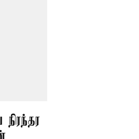
 நிரந்தர
்