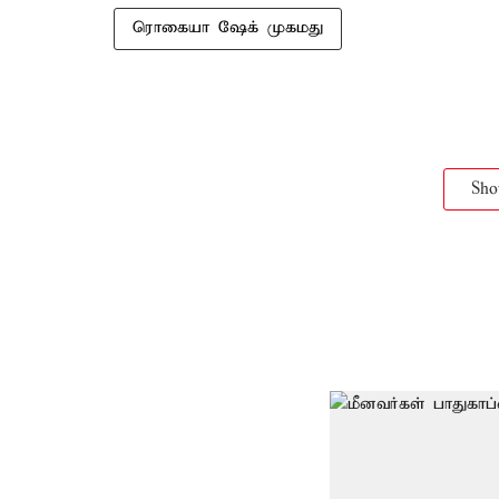
ரொகையா ஷேக் முகமது
Sh