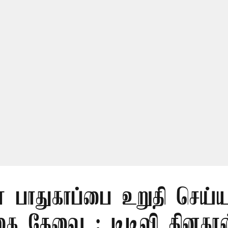
் பாதுகாப்பை உறுதி செய்ய
கை தேவை : டிடிவி தினகரன