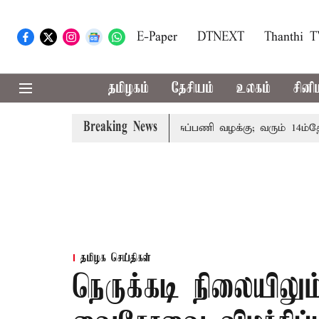
E-Paper
DTNEXT
Thanthi 
தமிழகம்
தேசியம்
உலகம்
சினி
Breaking News
்தோரின் குடும்பத்தினருக்கு அரசுப்பணி வழக்கு; வரும் 14ம்தேதி ச
தமிழக செய்திகள்
நெருக்கடி நிலையிலு