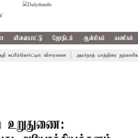
TV
மா
விளையாட்டு
ஜோதிடம்
ஆன்மிகம்
வணிகம்
ுப்ரீம்கோர்ட்டில் விசாரணை
அமர்நாத் யாத்திரை தற்காலிகமாக நி
ம் உறுதுணை: