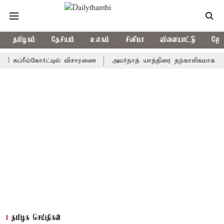
தமிழகம்
தேசியம்
உலகம்
சினிமா
விளையாட்டு
ஜோத
்ரீம்கோர்ட்டில் விசாரணை
அமர்நாத் யாத்திரை தற்காலிகமாக நிறுத்தம்
தமிழக செய்திகள்