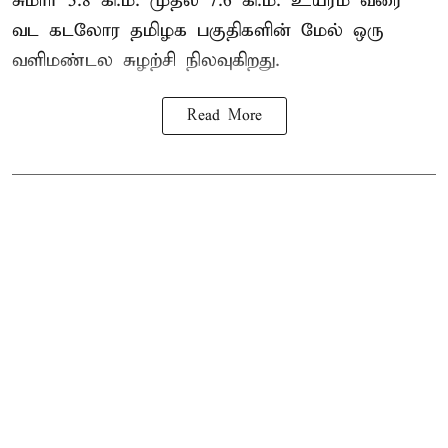
சுமார் 5.8 கி.மீ. முதல் 7.6 கி.மீ. உயரம் வரை
வட கடலோர தமிழக பகுதிகளின் மேல் ஒரு
வளிமண்டல சுழற்சி நிலவுகிறது.
Read More