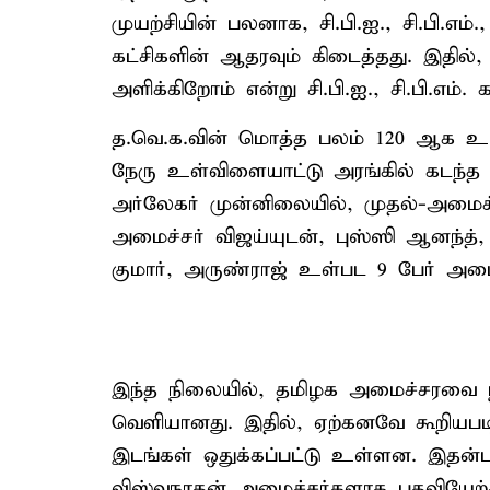
முயற்சியின் பலனாக, சி.பி.ஐ., சி.பி.எம்
கட்சிகளின் ஆதரவும் கிடைத்தது. இதில
அளிக்கிறோம் என்று சி.பி.ஐ., சி.பி.எம்.
த.வெ.க.வின் மொத்த பலம் 120 ஆக உய
நேரு உள்விளையாட்டு அரங்கில் கடந்த 
அர்லேகர் முன்னிலையில், முதல்-அமைச
அமைச்சர் விஜய்யுடன், புஸ்ஸி ஆனந்த்
குமார், அருண்ராஜ் உள்பட 9 பேர் அம
இந்த நிலையில், தமிழக அமைச்சரவை நா
வெளியானது. இதில், ஏற்கனவே கூறியபடி
இடங்கள் ஒதுக்கப்பட்டு உள்ளன. இதன்படி
விஸ்வநாதன் அமைச்சர்களாக பதவியேற