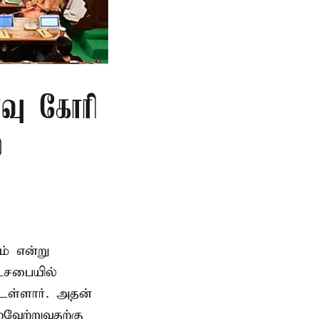
்வு கோரி
்
ம் என்று
டசபையில்
உள்ளார். அதன்
வேற்றுவதற்கு