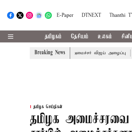
E-Paper
DTNEXT
Thanthi 
தமிழகம்
தேசியம்
உலகம்
சினி
Breaking News
்கள் கூட்டத்துக்கு முதல்-அமைச்சர் விஜய் அழைப்பு
முன்னாள
தமிழக செய்திகள்
தமிழக அமைச்சரவை வி