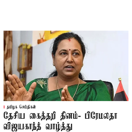
தமிழக செய்திகள்
தேசிய கைத்தறி தினம்- பிரேமலதா
விஜயகாந்த் வாழ்த்து