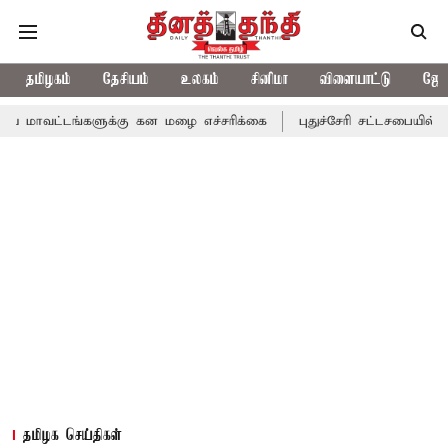
தமிழகம்
தேசியம்
உலகம்
சினிமா
விளையாட்டு
ஜோத
ங்களுக்கு கன மழை எச்சரிக்கை
புதுச்சேரி சட்டசபையில் வரும் 24ம்
தமிழக செய்திகள்