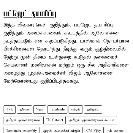
பட்ஜெட் தயாரிப்பு
இந்த விவகாரங்கள் குறித்தும், பட்ஜெட் தயாரிப்பு
குறித்தும் அமைச்சரவைக் கூட்டத்தில் ஆலோசனை
நடத்தப்படும் என கூறப்படுகிறது. டாஸ்மாக் தொடர்பான
பிரச்சினைகள் தொடர்ந்து நீடித்து வரும் சூழ்நிலையில்
நேற்று முன் தினம் உள்துறை கூடுதல் தலைமைச்
செயலாளர் மணிவாசன் மற்றும் ஒரு சில அதிகாரிகளை
அழைத்து முதல்-அமைச்சர் விஜய் ஆலோசனை
மேற்கொண்டது குறிப்பிடத்தக்கது.
TVK
தவெக
Vijay
Tamilnadu
விஜய்
தமிழகம்
தமிழக அமைச்சரவை
TN Cabinet
தமிழக அமைச்சரவை கூட்டம்
Tamilnadu Assembly
முதல்-அமைச்சர் விஜய்
CM Vijay
tvk cabinet