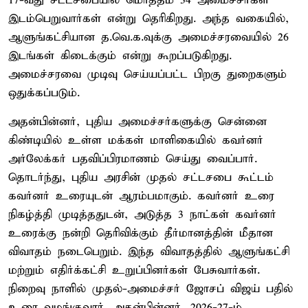
17-வது சட்டசபையில் மொத்தம் 34 அமைச்சர்கள்
இடம்பெறுவார்கள் என்று தெரிகிறது. அந்த வகையில்,
ஆளுங்கட்சியான த.வெ.க.வுக்கு அமைச்சரவையில் 26
இடங்கள் கிடைக்கும் என்று கூறப்படுகிறது.
அமைச்சரவை முடிவு செய்யப்பட்ட பிறகு துறைகளும்
ஒதுக்கப்படும்.
அதன்பின்னர், புதிய அமைச்சர்களுக்கு சென்னை
கிண்டியில் உள்ள மக்கள் மாளிகையில் கவர்னர்
அர்லேக்கர் பதவிப்பிரமாணம் செய்து வைப்பார்.
தொடர்ந்து, புதிய அரசின் முதல் சட்டசபை கூட்டம்
கவர்னர் உரையுடன் ஆரம்பமாகும். கவர்னர் உரை
நிகழ்த்தி முடித்ததுடன், அடுத்த 3 நாட்கள் கவர்னர்
உரைக்கு நன்றி தெரிவிக்கும் தீர்மானத்தின் மீதான
விவாதம் நடைபெறும். இந்த விவாதத்தில் ஆளுங்கட்சி
மற்றும் எதிர்க்கட்சி உறுப்பினர்கள் பேசுவார்கள்.
நிறைவு நாளில் முதல்-அமைச்சர் ஜோசப் விஜய் பதில்
உரை வழங்குவார். அதன்பின்னர், 2026-27-ம்