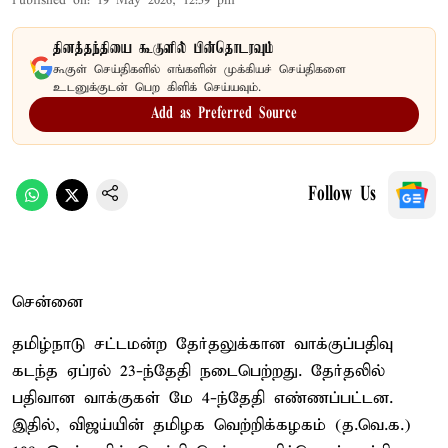
Published on
:
19 May 2026, 12:59 pm
தினத்தந்தியை கூகுளில் பின்தொடரவும்
கூகுள் செய்திகளில் எங்களின் முக்கியச் செய்திகளை
உடனுக்குடன் பெற கிளிக் செய்யவும்.
Add as Preferred Source
Follow Us
சென்னை
தமிழ்நாடு சட்டமன்ற தேர்தலுக்கான வாக்குப்பதிவு
கடந்த ஏப்ரல் 23-ந்தேதி நடைபெற்றது. தேர்தலில்
பதிவான வாக்குகள் மே 4-ந்தேதி எண்ணப்பட்டன.
இதில், விஜய்யின் தமிழக வெற்றிக்கழகம் (த.வெ.க.)