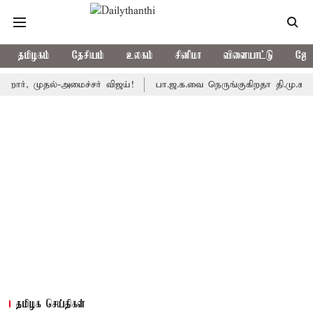
தமிழகம்
தேசியம்
உலகம்
சினிமா
விளையாட்டு
ஜோத
முதல்-அமைச்சர் விஜய்!
பா.ஜ.க.வை நெருங்குகிறதா தி.மு.க.? அனைத்த
தமிழக செய்திகள்